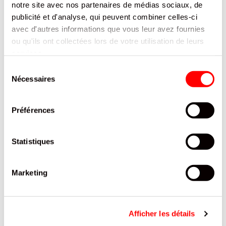
notre site avec nos partenaires de médias sociaux, de
publicité et d'analyse, qui peuvent combiner celles-ci
Retrouvez la gamme Classic d'Hollywood Chewing-gum
avec des arômes naturels ! Son parfum Menthol vous
avec d'autres informations que vous leur avez fournies
procure un effet de fraîcheur pour un plaisir assuré !
ou qu'ils ont collectées lors de votre utilisation de leurs
services.
CARACTÉRISTIQUES
Sélection
Nécessaires
du
DOCUMENTATION
consentement
Préférences
PRODUITS QUI POURRAIENT VOUS
INTERESSER
Statistiques
Marketing
Afficher les détails