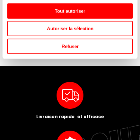
Tout autoriser
H8
SAC SANDWICH KRAFT
P'TITS FEUILLETES ST MICHEL
BRUN 100+60X340 MM /
SACHET 80 G / 30
Autoriser la sélection
1000
Refuser
Livraison rapide et efficace