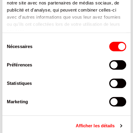
notre site avec nos partenaires de médias sociaux, de
publicité et d'analyse, qui peuvent combiner celles-ci
Retrouvez la gamme Classic d'Hollywood Chewing-gum
avec des arômes naturels ! Son parfum Menthol vous
avec d'autres informations que vous leur avez fournies
procure un effet de fraîcheur pour un plaisir assuré !
ou qu'ils ont collectées lors de votre utilisation de leurs
services.
CARACTÉRISTIQUES
Sélection
Nécessaires
du
DOCUMENTATION
consentement
Préférences
PRODUITS QUI POURRAIENT VOUS
INTERESSER
Statistiques
Marketing
Afficher les détails