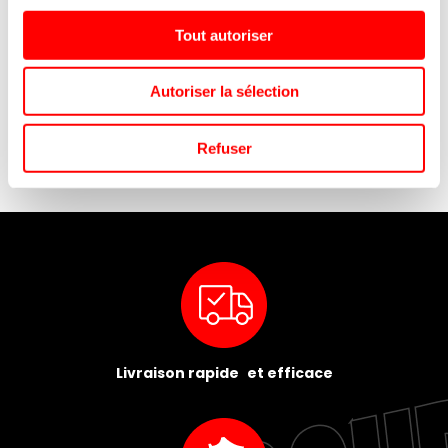
Tout autoriser
8
CAISSETTE CALYPSO PAPIER
DAO PASTEQUE - BOUTEILLE
INGRAISSABLE BLANC N°88 /
VERRE PERDU 29 CL / 24
Autoriser la sélection
1000
Refuser
Livraison rapide et efficace