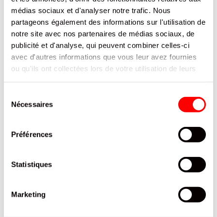
médias sociaux et d'analyser notre trafic. Nous
Plus
87337716
partageons également des informations sur l'utilisation de
d’informations
6
notre site avec nos partenaires de médias sociaux, de
France
publicité et d'analyse, qui peuvent combiner celles-ci
Non
0
avec d'autres informations que vous leur avez fournies
0
ou qu'ils ont collectées lors de votre utilisation de leurs
111
services.
88
BOITE PLASTIQUE
Sélection
HOLLYWOOD
Nécessaires
du
0.27
consentement
Préférences
DOCUMENTATION
Statistiques
PRODUITS QUI POURRAIENT VOUS
INTERESSER
Marketing