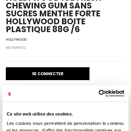
CHEWING GUM SANS
SUCRES MENTHE FORTE
HOLLYWOOD BOITE
PLASTIQUE 88G /6
HOLLYWOOD
REF.8081972
SE CONNECTER
VENDU PAR: 6
Ce site web utilise des cookies.
Les cookies nous permettent de personnaliser le contenu
CARACTÉRISTIQUES
et les annonces, d'offrir des fonctionnalités relatives aux