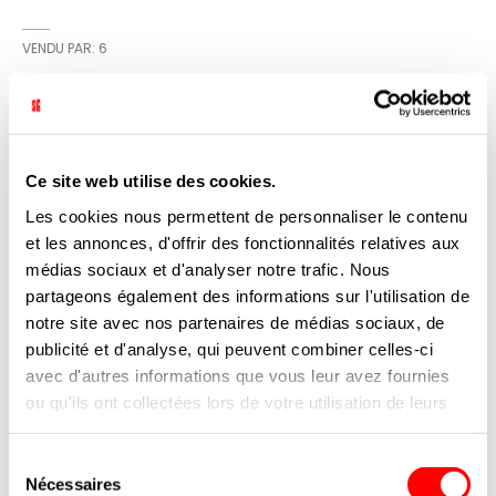
VENDU PAR: 6
INFORMATION
Ce site web utilise des cookies.
Hot Dog brioché
Les cookies nous permettent de personnaliser le contenu
et les annonces, d'offrir des fonctionnalités relatives aux
CARACTÉRISTIQUES
médias sociaux et d'analyser notre trafic. Nous
partageons également des informations sur l'utilisation de
DOCUMENTATION
notre site avec nos partenaires de médias sociaux, de
publicité et d'analyse, qui peuvent combiner celles-ci
avec d'autres informations que vous leur avez fournies
PRODUITS QUI POURRAIENT VOUS
INTERESSER
ou qu'ils ont collectées lors de votre utilisation de leurs
services.
Sélection
Nécessaires
du