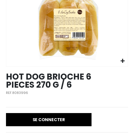
Skip to
the
beginning
of the
images
HOT DOG BRIOCHE 6
gallery
PIECES 270 G / 6
REF.8083996
SE CONNECTER