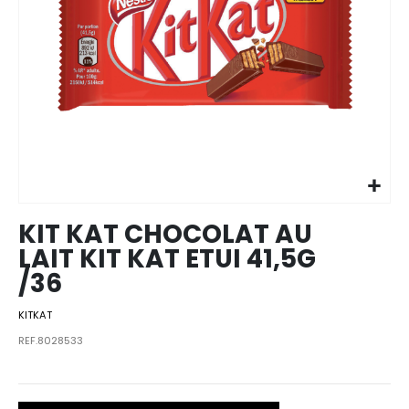
Skip to
the
beginning
of the
images
KIT KAT CHOCOLAT AU
gallery
LAIT KIT KAT ETUI 41,5G
/36
KITKAT
REF.8028533