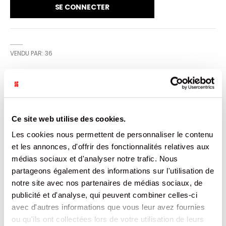
SE CONNECTER
VENDU PAR: 36
INFORMATION
Ce site web utilise des cookies.
La barre au chocolat KitKat® est la barre idéale pour tous
ceux qui aiment faire un bon break* ! Savourez l'iconique
Les cookies nous permettent de personnaliser le contenu
gaufrette croustillante à la texture légère dorée au four
et les annonces, d'offrir des fonctionnalités relatives aux
et un délicieux chocolat au lait. Déballez votre KitKat®,
détachez les deux barres puis coupez l'une en deux et
médias sociaux et d'analyser notre trafic. Nous
dégustez votre break ! Existe en plusieurs formats.
partageons également des informations sur l'utilisation de
notre site avec nos partenaires de médias sociaux, de
CARACTÉRISTIQUES
publicité et d'analyse, qui peuvent combiner celles-ci
avec d'autres informations que vous leur avez fournies
DOCUMENTATION
ou qu'ils ont collectées lors de votre utilisation de leurs