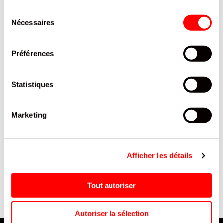
PRODUITS QUI POURRAIENT VOUS
INTERESSER
Sélection
Nécessaires
du
consentement
Préférences
Statistiques
Marketing
GENOISE RONDE NATURE
ROULEUSE CRISTAL SLIM
FORCHY SACHET 180 G / 8
OCB /1
Afficher les détails
0
Tout autoriser
Autoriser la sélection