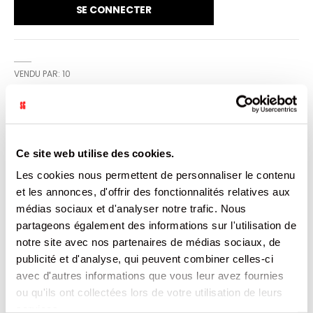
SE CONNECTER
VENDU PAR: 10
INFORMATION
Ce site web utilise des cookies.
Lait demi-écrémé en poudre. Lait demi-écrémé en
Les cookies nous permettent de personnaliser le contenu
poudre à dissolution instantanée à 15,5% de matières
et les annonces, d'offrir des fonctionnalités relatives aux
grasses. Ce produit n'est pas destiné à l'alimentation des
nourrissons de moins de 12 mois.
médias sociaux et d'analyser notre trafic. Nous
partageons également des informations sur l'utilisation de
CARACTÉRISTIQUES
notre site avec nos partenaires de médias sociaux, de
publicité et d'analyse, qui peuvent combiner celles-ci
DOCUMENTATION
avec d'autres informations que vous leur avez fournies
ou qu'ils ont collectées lors de votre utilisation de leurs
services.