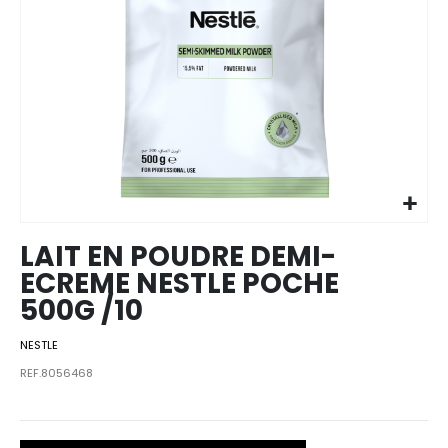
Skip to
the
beginning
of the
images
LAIT EN POUDRE DEMI-
gallery
ECREME NESTLE POCHE
500G /10
NESTLE
REF.8056468