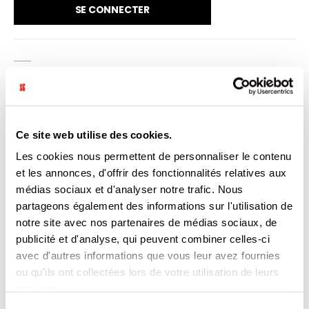
SE CONNECTER
VENDU PAR: 12
INFORMATION
Ce site web utilise des cookies.
Les cookies nous permettent de personnaliser le contenu
Le thé glacé gorgé de soleil saveur pêche, sans sucres
et les annonces, d'offrir des fonctionnalités relatives aux
médias sociaux et d'analyser notre trafic. Nous
CARACTÉRISTIQUES
partageons également des informations sur l'utilisation de
notre site avec nos partenaires de médias sociaux, de
DOCUMENTATION
publicité et d'analyse, qui peuvent combiner celles-ci
avec d'autres informations que vous leur avez fournies
ou qu'ils ont collectées lors de votre utilisation de leurs
PRODUITS QUI POURRAIENT VOUS
services.
INTERESSER