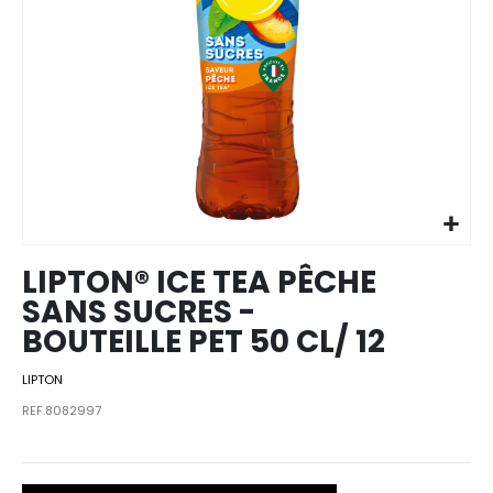
Skip to
the
beginning
of the
images
LIPTON® ICE TEA PÊCHE
gallery
SANS SUCRES -
BOUTEILLE PET 50 CL/ 12
LIPTON
REF.8082997