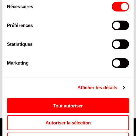
Sélection
Nécessaires
du
consentement
Préférences
Statistiques
Marketing
E
SAC SANDWICH "ROSE"
NANO PISTOLET A EAU
SANS FENETRE/500
BLASTER PR /12
Afficher les détails
Tout autoriser
Autoriser la sélection