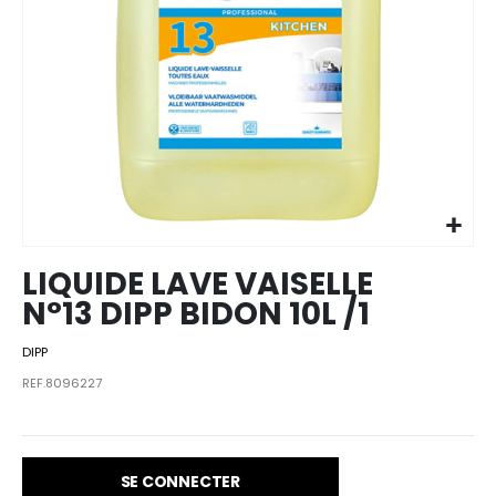
Skip to
the
beginning
of the
images
LIQUIDE LAVE VAISELLE
gallery
N°13 DIPP BIDON 10L /1
DIPP
REF.8096227
SE CONNECTER