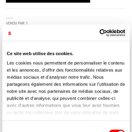
VENDU PAR: 1
INFORMATION
Ce site web utilise des cookies.
Les cookies nous permettent de personnaliser le contenu
Lavage lave Vaiselle, Dégraisse et assainit la vaisselle.
et les annonces, d'offrir des fonctionnalités relatives aux
médias sociaux et d'analyser notre trafic. Nous
CARACTÉRISTIQUES
partageons également des informations sur l'utilisation de
notre site avec nos partenaires de médias sociaux, de
DOCUMENTATION
publicité et d'analyse, qui peuvent combiner celles-ci
avec d'autres informations que vous leur avez fournies
PRODUITS QUI POURRAIENT VOUS
ou qu'ils ont collectées lors de votre utilisation de leurs
INTERESSER
services.
Sélection