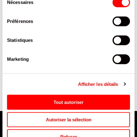
Nécessaires
du
consentement
Préférences
Statistiques
Marketing
ON
SUC LOVE LOLLIES BOUQUET
BONBONS POOM BOOL'S
F
BTE/18
SACHET 100G /18
Afficher les détails
Tout autoriser
Autoriser la sélection
Refuser