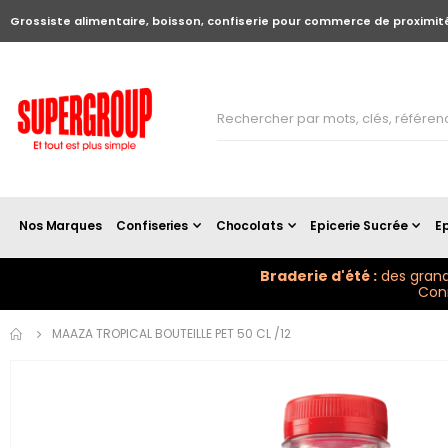
Grossiste alimentaire, boisson, confiserie pour commerce de proximit
Nos Marques
Confiseries
Chocolats
Epicerie Sucrée
Ep
Braderie d'été :
des grand
Conn
Skip to
MAAZA TROPICAL BOUTEILLE PET 50 CL /12
the
end of
the
images
gallery