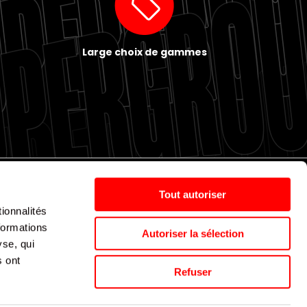
Large choix de gammes
Tout autoriser
ionnalités
Politique de cookies
Nos agences
Espace presse
formations
Autoriser la sélection
yse, qui
s ont
Supergroup © 2024. All Rights Reserved
Refuser