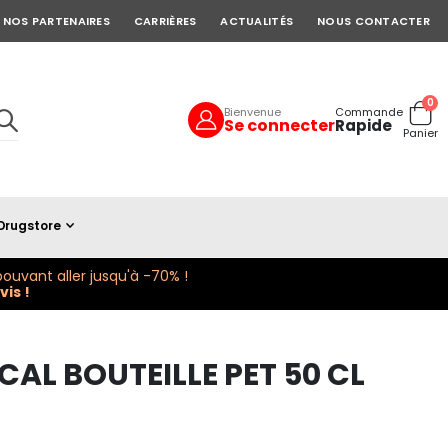
NOS PARTENAIRES
CARRIÈRES
ACTUALITÉS
NOUS CONTACTER
art
0
Bienvenue
Commande
Se connecter
Rapide
Cart
Panier
Drugstore
ouvant aller jusqu'à -70% !
is !
AL BOUTEILLE PET 50 CL