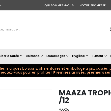
é
QUI SOMMES-NOUS
NOTRE PROMESSE
icerie Salée
Boissons
Emballages
Hygiène
Fumeur
es marques boissons, alimentaires et emballage à prix cassés, p
ectez-vous pour en profiter !
Premiers arrivés, premiers serv
MAAZA TROPIC
/12
MAAZA