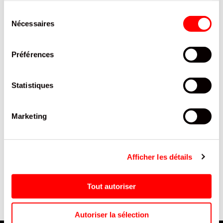
PRODUITS QUI POURRAIENT VOUS
Sélection
INTERESSER
Nécessaires
du
consentement
Préférences
Statistiques
Marketing
REESE'S PIECES SACHET 90G
CRAQUISE CARAMEL 400G
D
DRAGÉES PEANUT BUTTER
Afficher les détails
CRUNCHY
Tout autoriser
Autoriser la sélection