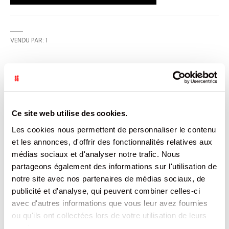
VENDU PAR: 1
INFORMATION
La Mammouth Tétine réunit 5 goûts fruits rouges
Ce site web utilise des cookies.
successifs : Fraise , Framboise, groseille, cassis, fraise des
bois, puis bubble gum Tutti Frutti fourré poudre acidulé.
Les cookies nous permettent de personnaliser le contenu
Présentée dans un nouveau tubo re-designé plus solide,
et les annonces, d'offrir des fonctionnalités relatives aux
plus transparent, et empillable pour un gain de place
optimal !
médias sociaux et d'analyser notre trafic. Nous
partageons également des informations sur l'utilisation de
CARACTÉRISTIQUES
notre site avec nos partenaires de médias sociaux, de
publicité et d'analyse, qui peuvent combiner celles-ci
DOCUMENTATION
avec d'autres informations que vous leur avez fournies
ou qu'ils ont collectées lors de votre utilisation de leurs
services.