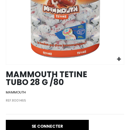
Skip to
the
beginning
of the
images
MAMMOUTH TETINE
gallery
TUBO 28 G /80
MAMMOUTH
REF.8001465
SE CONNECTER