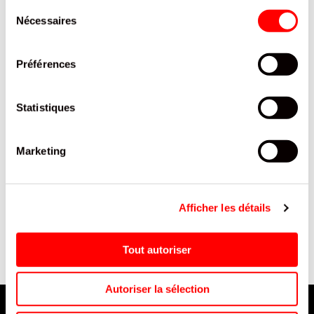
Sélection
Nécessaires
du
consentement
Préférences
Statistiques
Marketing
CABLE CHARGE TYPE C-
POP CORN BENOIT MYRTILLE
TYPE C 5A 1M /5
SACHET 80G/10
Afficher les détails
Tout autoriser
Autoriser la sélection