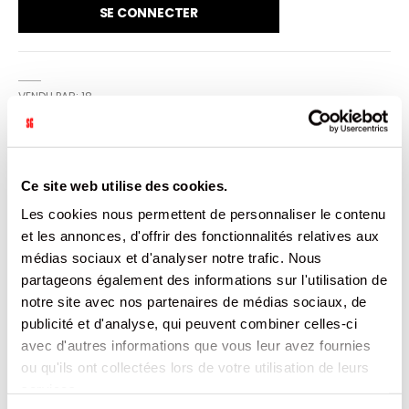
SE CONNECTER
VENDU PAR: 18
INFORMATION
Ce site web utilise des cookies.
Les cookies nous permettent de personnaliser le contenu
Magnifique AMERICAN MILKSHAKE en gomme 120G, à
et les annonces, d'offrir des fonctionnalités relatives aux
croquer et déguster
médias sociaux et d'analyser notre trafic. Nous
partageons également des informations sur l'utilisation de
CARACTÉRISTIQUES
notre site avec nos partenaires de médias sociaux, de
publicité et d'analyse, qui peuvent combiner celles-ci
DOCUMENTATION
avec d'autres informations que vous leur avez fournies
ou qu'ils ont collectées lors de votre utilisation de leurs
PRODUITS QUI POURRAIENT VOUS
services.
INTERESSER