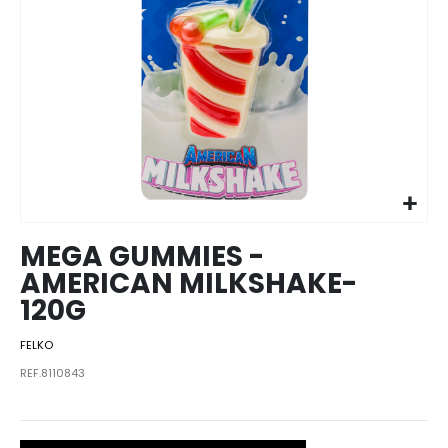
Skip to
the
beginning
of the
images
MEGA GUMMIES -
gallery
AMERICAN MILKSHAKE-
120G
FELKO
REF.8110843