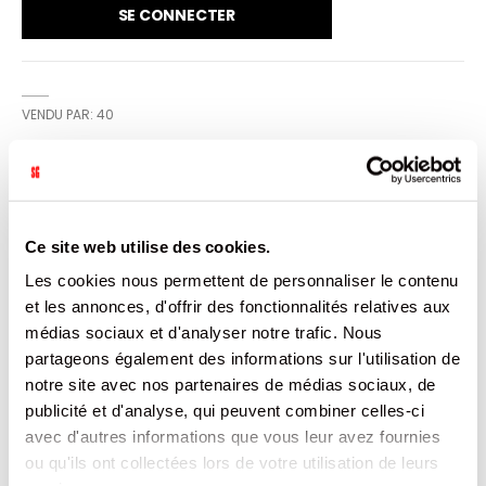
SE CONNECTER
VENDU PAR: 40
INFORMATION
Ce site web utilise des cookies.
Craquez pour les savoureux bonbons Mentos Fruit aux
Les cookies nous permettent de personnaliser le contenu
goûts de fraise, orange et citron. Leur enrobage si
croquant à l'extérieur révèle un coeur tendre et
et les annonces, d'offrir des fonctionnalités relatives aux
savoureux, aux arômes délicieusement fruités! Boîte de
médias sociaux et d'analyser notre trafic. Nous
40 rouleaux de 14 dragées par rouleau
partageons également des informations sur l'utilisation de
notre site avec nos partenaires de médias sociaux, de
CARACTÉRISTIQUES
publicité et d'analyse, qui peuvent combiner celles-ci
avec d'autres informations que vous leur avez fournies
DOCUMENTATION
ou qu'ils ont collectées lors de votre utilisation de leurs