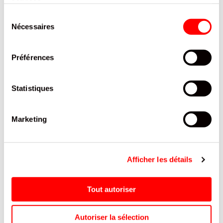
services.
PRODUITS QUI POURRAIENT VOUS
Sélection
INTERESSER
Nécessaires
du
consentement
Préférences
Statistiques
Marketing
SUCRE DA FLEURANCE
KIT KAT BALL BILLES
Afficher les détails
SACHET 1KG /12
CHOCOLATEES KIT KAT
SACHET 1KG /10
Tout autoriser
Autoriser la sélection