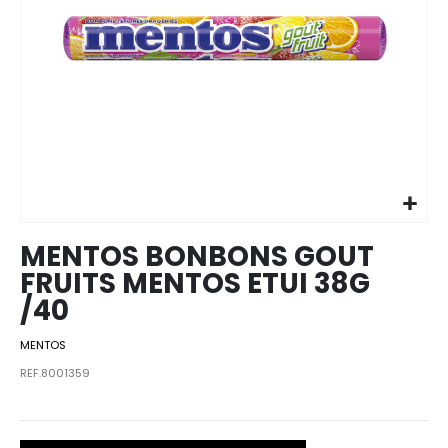
Skip to
the
beginning
of the
images
MENTOS BONBONS GOUT
gallery
FRUITS MENTOS ETUI 38G
/40
MENTOS
REF.8001359