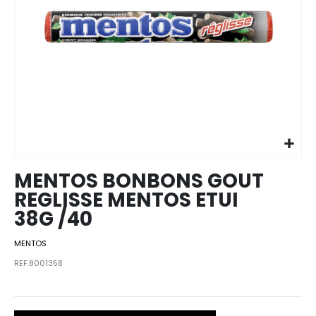
Skip to
the
beginning
of the
images
MENTOS BONBONS GOUT
gallery
REGLISSE MENTOS ETUI
38G /40
MENTOS
REF.8001358