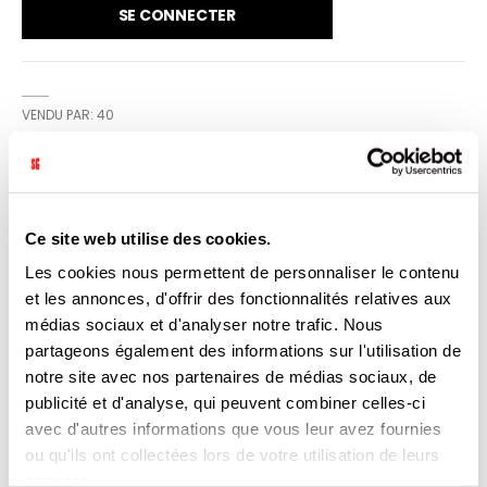
SE CONNECTER
VENDU PAR: 40
INFORMATION
Ce site web utilise des cookies.
Craquez pour les savoureux bonbons Mentos Réglisse.
Les cookies nous permettent de personnaliser le contenu
Leur enrobage si croquant à l'extérieur révèle un cœur
et les annonces, d'offrir des fonctionnalités relatives aux
tendre et savoureux, aux arômes délicieux de réglisse !
Boîte de 40 rouleaux de 14 dragées par rouleau
médias sociaux et d'analyser notre trafic. Nous
partageons également des informations sur l'utilisation de
CARACTÉRISTIQUES
notre site avec nos partenaires de médias sociaux, de
publicité et d'analyse, qui peuvent combiner celles-ci
DOCUMENTATION
avec d'autres informations que vous leur avez fournies
ou qu'ils ont collectées lors de votre utilisation de leurs
services.