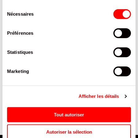
PRODUITS QUI POURRAIENT VOUS
INTERESSER
Sélection
Nécessaires
du
consentement
Préférences
Statistiques
Marketing
POM'POTES POMME NATURE
TERRINE CANARD 1/6 120G
SSA 2026 90/18
Afficher les détails
Tout autoriser
Autoriser la sélection