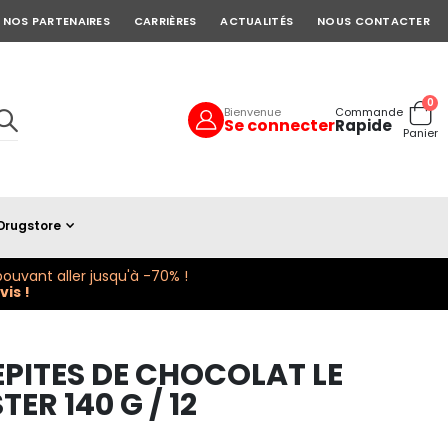
NOS PARTENAIRES
CARRIÈRES
ACTUALITÉS
NOUS CONTACTER
art
0
Bienvenue
Commande
Se connecter
Rapide
Cart
Panier
Drugstore
ouvant aller jusqu'à -70% !
is !
PITES DE CHOCOLAT LE
ER 140 G / 12