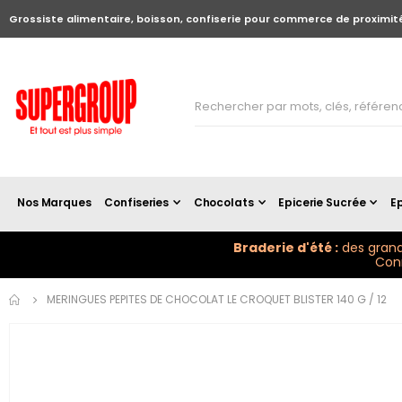
Grossiste alimentaire, boisson, confiserie pour commerce de proximit
Nos Marques
Confiseries
Chocolats
Epicerie Sucrée
Ep
Braderie d'été :
des grand
Conn
Skip to
MERINGUES PEPITES DE CHOCOLAT LE CROQUET BLISTER 140 G / 12
the
end of
the
images
gallery