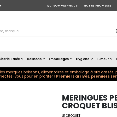
é
QUI SOMMES-NOUS
NOTRE PROMESSE
icerie Salée
Boissons
Emballages
Hygiène
Fumeur
es marques boissons, alimentaires et emballage à prix cassés, p
ectez-vous pour en profiter !
Premiers arrivés, premiers serv
MERINGUES PE
CROQUET BLIST
LE CROQUET