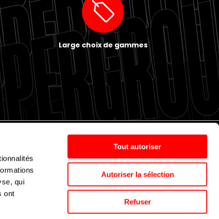
Large choix de gammes
Tout autoriser
ionnalités
Politique de cookies
Nos agences
Espace presse
formations
Autoriser la sélection
yse, qui
s ont
Supergroup © 2024. All Rights Reserved
Refuser