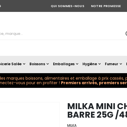
é
QUI SOMMES-NOUS
NOTRE PROMESSE
icerie Salée
Boissons
Emballages
Hygiène
Fumeur
es marques boissons, alimentaires et emballage à prix cassés, p
ectez-vous pour en profiter !
Premiers arrivés, premiers serv
MILKA MINI C
BARRE 25G /4
MILKA