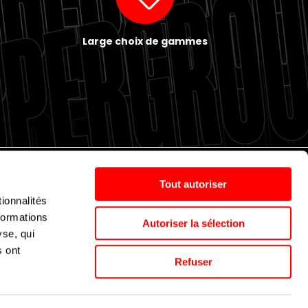
Large choix de gammes
Tout autoriser
ionnalités
Politique de cookies
Nos agences
Espace presse
formations
Autoriser la sélection
yse, qui
s ont
Supergroup © 2024. All Rights Reserved
Refuser