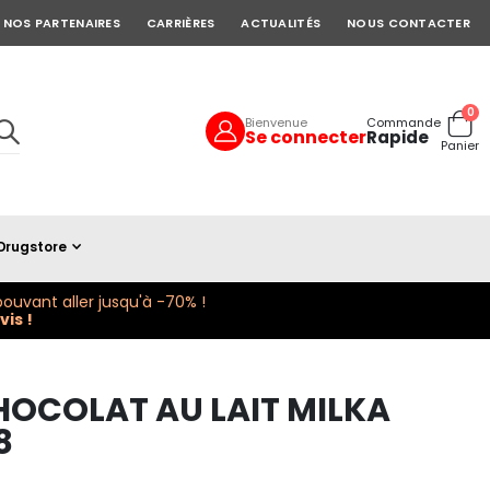
NOS PARTENAIRES
CARRIÈRES
ACTUALITÉS
NOUS CONTACTER
art
0
Bienvenue
Commande
Se connecter
Rapide
Cart
Panier
Drugstore
ouvant aller jusqu'à -70% !
is !
HOCOLAT AU LAIT MILKA
8