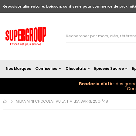
Grossiste alimentaire, boisson, confiserie pour commerce de proximit
Nos Marques
Confiseries
Chocolats
Epicerie Sucrée
Ep
Braderie d'été :
des grand
Conn
Skip to
MILKA MINI CHOCOLAT AU LAIT MILKA BARRE 25G /48
the
end of
the
images
gallery