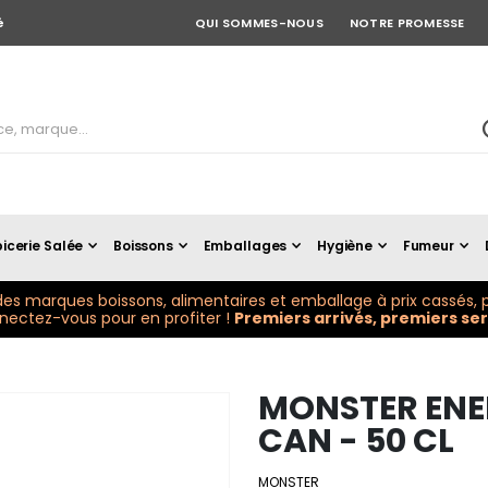
é
QUI SOMMES-NOUS
NOTRE PROMESSE
icerie Salée
Boissons
Emballages
Hygiène
Fumeur
es marques boissons, alimentaires et emballage à prix cassés, p
ectez-vous pour en profiter !
Premiers arrivés, premiers serv
MONSTER ENER
CAN - 50 CL
MONSTER