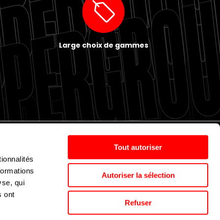
Large choix de gammes
Tout autoriser
ionnalités
Politique de cookies
Nos agences
Espace presse
formations
Autoriser la sélection
yse, qui
s ont
Supergroup © 2024. All Rights Reserved
Refuser