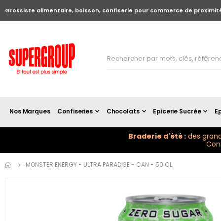
Grossiste alimentaire, boisson, confiserie pour commerce de proximit
Nos Marques
Confiseries
Chocolats
Epicerie Sucrée
Ep
Braderie d'été :
des grand
Conn
Skip to
MONSTER ENERGY - ULTRA PARADISE - CAN - 50 CL
the
end of
the
images
gallery