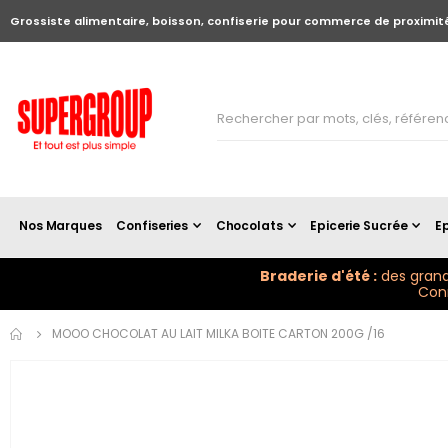
Grossiste alimentaire, boisson, confiserie pour commerce de proximit
Nos Marques
Confiseries
Chocolats
Epicerie Sucrée
Ep
Braderie d'été :
des grand
Conn
Skip to
MOOO CHOCOLAT AU LAIT MILKA BOITE CARTON 200G /16
the
end of
the
images
gallery