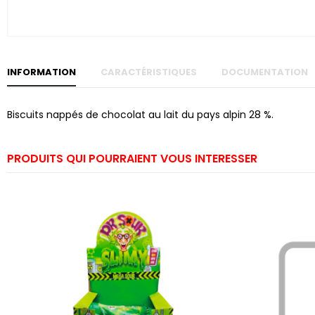
Skip to
the
beginning
of the
images
gallery
INFORMATION
CARACTÉRISTIQUES
DOCUMENTATION
Biscuits nappés de chocolat au lait du pays alpin 28 %.
PRODUITS QUI POURRAIENT VOUS INTERESSER