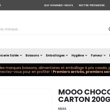
é
QUI SOMMES-NOUS
NOTRE PROMESSE
icerie Salée
Boissons
Emballages
Hygiène
Fumeur
es marques boissons, alimentaires et emballage à prix cassés, p
ectez-vous pour en profiter !
Premiers arrivés, premiers serv
MOOO CHOCOL
CARTON 200G
MILKA