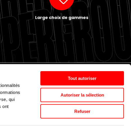
Large choix de gammes
Tout autoriser
ionnalités
Politique de cookies
Nos agences
Espace presse
formations
Autoriser la sélection
yse, qui
s ont
Supergroup © 2024. All Rights Reserved
Refuser