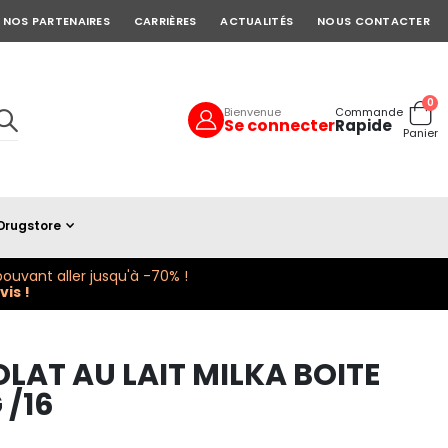
NOS PARTENAIRES
CARRIÈRES
ACTUALITÉS
NOUS CONTACTER
art
0
Bienvenue
Commande
Se connecter
Rapide
Cart
Panier
Drugstore
ouvant aller jusqu'à -70% !
is !
AT AU LAIT MILKA BOITE
 /16