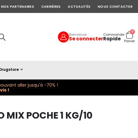
NOS PARTENAIRES
CARRIÈRES
ACTUALITÉS
NOUS CONTACTER
art
0
Bienvenue
Commande
Se connecter
Rapide
Cart
Panier
Drugstore
ouvant aller jusqu'à -70% !
is !
 MIX POCHE 1 KG/10