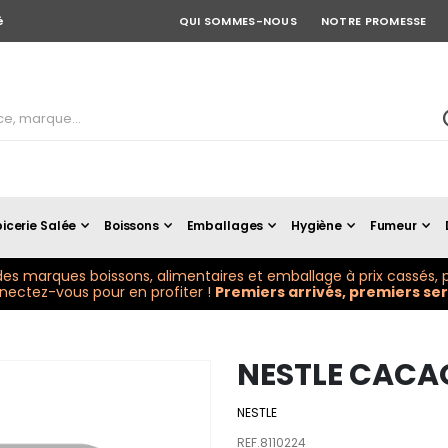
é
QUI SOMMES-NOUS
NOTRE PROMESSE
icerie Salée
Boissons
Emballages
Hygiène
Fumeur
es marques boissons, alimentaires et emballage à prix cassés, p
ectez-vous pour en profiter !
Premiers arrivés, premiers serv
NESTLE CACAO
NESTLE
REF.8110224