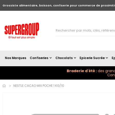
Grossiste alimentaire, boisson, confiserie pour commerce de proximit
Nos Marques
Confiseries
Chocolats
Epicerie Sucrée
Ep
Braderie d'été :
des grand
Conn
Skip to
NESTLE CACAO MIX POCHE 1 KG/10
the
end of
the
images
gallery