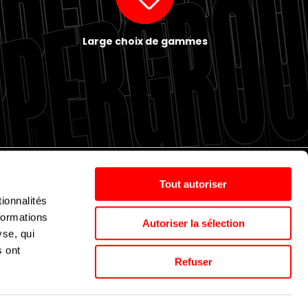
Large choix de gammes
Tout autoriser
ionnalités
Politique de cookies
Nos agences
Espace presse
formations
Autoriser la sélection
yse, qui
s ont
Supergroup © 2024. All Rights Reserved
Refuser