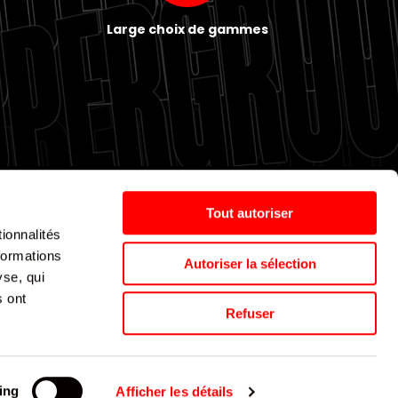
Large choix de gammes
Tout autoriser
ionnalités
Politique de cookies
Nos agences
Espace presse
formations
Autoriser la sélection
yse, qui
s ont
Supergroup © 2024. All Rights Reserved
Refuser
ing
Afficher les détails