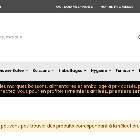
é
QUI SOMMES-NOUS
NOTRE PROMESSE
icerie Salée
Boissons
Emballages
Hygiène
Fumeur
es marques boissons, alimentaires et emballage à prix cassés, p
ectez-vous pour en profiter !
Premiers arrivés, premiers serv
 pouvons pas trouver des produits correspondant à la sélection.