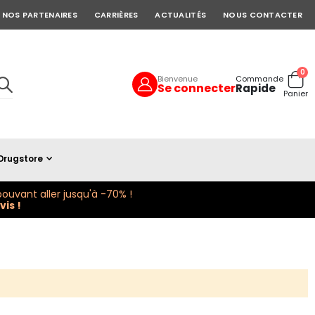
NOS PARTENAIRES
CARRIÈRES
ACTUALITÉS
NOUS CONTACTER
art
0
Bienvenue
Commande
Se connecter
Rapide
Cart
Panier
Drugstore
ouvant aller jusqu'à -70% !
is !