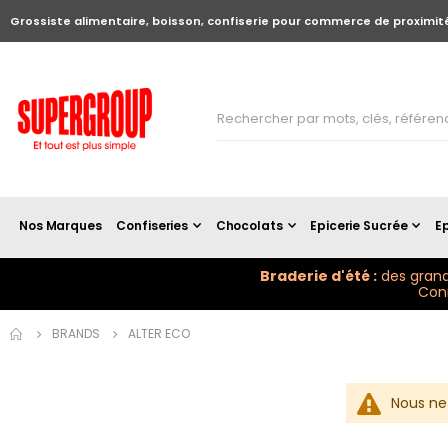
Grossiste alimentaire, boisson, confiserie pour commerce de proximit
Nos Marques
Confiseries
Chocolats
Epicerie Sucrée
Ep
Braderie d'été :
des grand
Conn
BRANDS
ALTER ECO
Nous ne