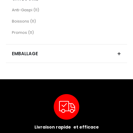
articles
Anti-Gaspi
11
articles
Boissons
11
articles
Promos
11
EMBALLAGE
Livraison rapide et efficace