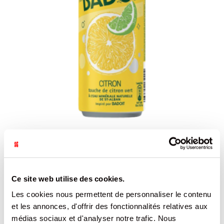
BULLES DE FRUITS CITRON TOUCHE DE CITRON VERT 6X33CL
BADOIT
REF.8110877
Ce site web utilise des cookies.
SE CONNECTER
Les cookies nous permettent de personnaliser le contenu
et les annonces, d'offrir des fonctionnalités relatives aux
médias sociaux et d'analyser notre trafic. Nous