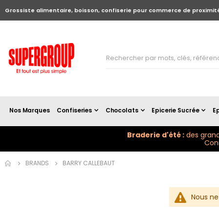
Grossiste alimentaire, boisson, confiserie pour commerce de proximit
Nos Marques
Confiseries
Chocolats
Epicerie Sucrée
Ep
Braderie d'été :
des grand
Conn
BRANDS
BARRY CALLEBAUT
Nous ne