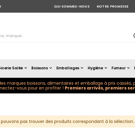
é
QUI SOMMES-NOUS
NOTRE PROMESSE
icerie Salée
Boissons
Emballages
Hygiène
Fumeur
es marques boissons, alimentaires et emballage à prix cassés, p
ectez-vous pour en profiter !
Premiers arrivés, premiers serv
 pouvons pas trouver des produits correspondant à la sélection.