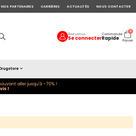
NOS PARTENAIRES
CARRIÈRES
ACTUALITÉS
NOUS CONTACTER
art
0
Bienvenue
Commande
Se connecter
Rapide
Cart
Panier
Drugstore
ouvant aller jusqu'à -70% !
is !