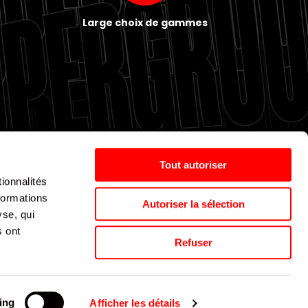
Large choix de gammes
Tout autoriser
ionnalités
Politique de cookies
Nos agences
Espace presse
formations
Autoriser la sélection
yse, qui
s ont
Supergroup © 2024. All Rights Reserved
Refuser
ing
Afficher les détails