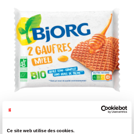
GAUFRES MIEL BJORG EMBALLAGE INDIVIDUEL 258G /10
Ce site web utilise des cookies.
BJORG