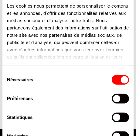
REF.8044571
Les cookies nous permettent de personnaliser le contenu
et les annonces, d'offrir des fonctionnalités relatives aux
SE CONNECTER
médias sociaux et d'analyser notre trafic. Nous
partageons également des informations sur l'utilisation de
notre site avec nos partenaires de médias sociaux, de
publicité et d'analyse, qui peuvent combiner celles-ci
avec d'autres informations que vous leur avez fournies
ou qu'ils ont collectées lors de votre utilisation de leurs
services.
CATÉGORIE
Sélection
article
Anti-Gaspi
1
Nécessaires
du
consentement
article
Epicerie Sucrée
1
Préférences
article
Promos
1
Statistiques
Marketing