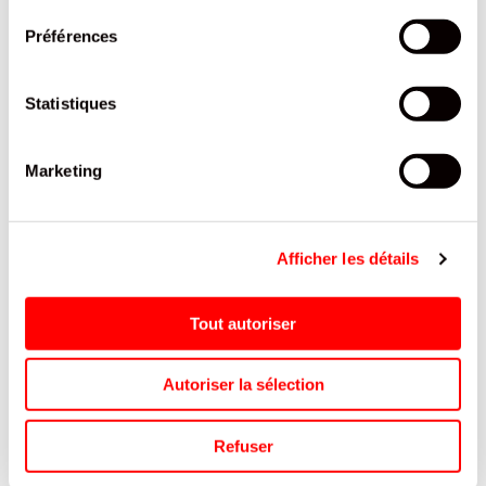
Préférences
Statistiques
Marketing
Afficher les détails
BRIO MATE FRAISE 25CL
Tout autoriser
BRIO MATE
REF.8110757
Autoriser la sélection
SE CONNECTER
Refuser