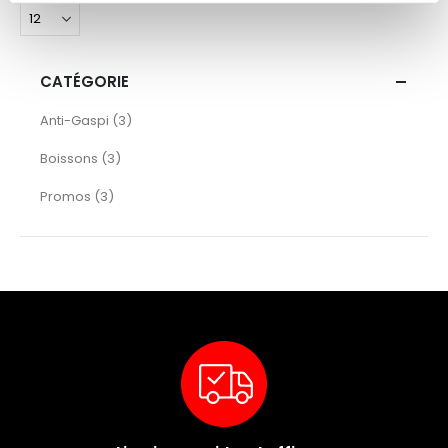
CATÉGORIE
articles
Anti-Gaspi
3
articles
Boissons
3
articles
Promos
3