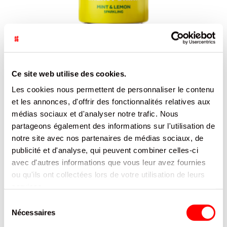
BRIO MATE MENTH CITR SLIM CAN 25CL/12
Ce site web utilise des cookies.
BRIO MATE
REF.8106662
Les cookies nous permettent de personnaliser le contenu
et les annonces, d'offrir des fonctionnalités relatives aux
SE CONNECTER
médias sociaux et d'analyser notre trafic. Nous
partageons également des informations sur l'utilisation de
notre site avec nos partenaires de médias sociaux, de
publicité et d'analyse, qui peuvent combiner celles-ci
avec d'autres informations que vous leur avez fournies
ou qu'ils ont collectées lors de votre utilisation de leurs
services.
Sélection
Nécessaires
du
consentement