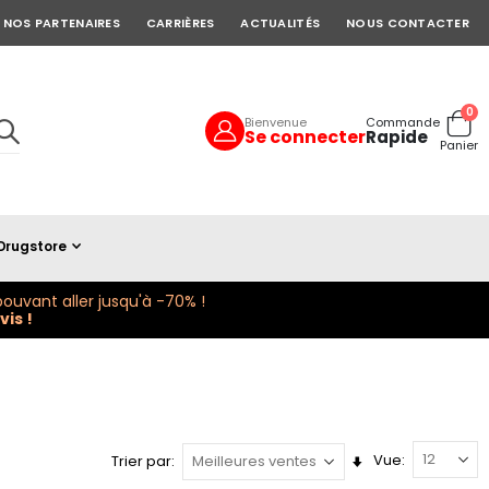
NOS PARTENAIRES
CARRIÈRES
ACTUALITÉS
NOUS CONTACTER
art
0
Bienvenue
Commande
Se connecter
Rapide
Cart
Panier
Drugstore
ouvant aller jusqu'à -70% !
is !
Vue
Trier par
Définir
la