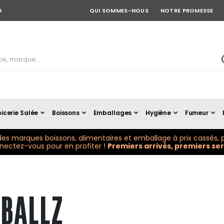
é
QUI SOMMES-NOUS
NOTRE PROMESSE
icerie Salée
Boissons
Emballages
Hygiène
Fumeur
es marques boissons, alimentaires et emballage à prix cassés, p
ectez-vous pour en profiter !
Premiers arrivés, premiers serv
ZBALLZ