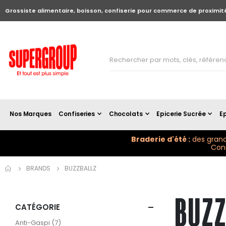
Grossiste alimentaire, boisson, confiserie pour commerce de proximit
Nos Marques
Confiseries
Chocolats
Epicerie Sucrée
Ep
Braderie d'été :
des grand
Conn
BRANDS
BUZZBALLZ
BUZ
CATÉGORIE
articles
Anti-Gaspi
7