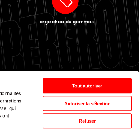
Large choix de gammes
Tout autoriser
ionnalités
Politique de cookies
Nos agences
Espace presse
formations
Autoriser la sélection
yse, qui
s ont
Supergroup © 2024. All Rights Reserved
Refuser