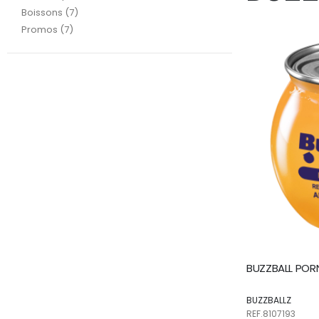
articles
Boissons
7
articles
Promos
7
BUZZBALL PORN
BUZZBALLZ
REF.8107193