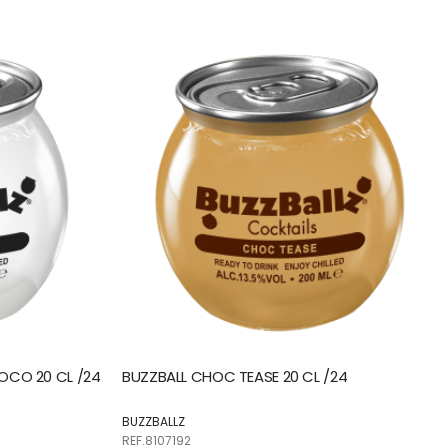
direction
ascendante
OCO 20 CL /24
BUZZBALL CHOC TEASE 20 CL /24
BUZZBALLZ
REF.8107192