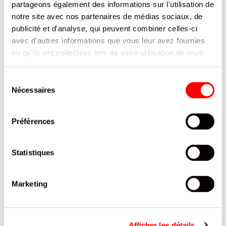
partageons également des informations sur l'utilisation de
notre site avec nos partenaires de médias sociaux, de
publicité et d'analyse, qui peuvent combiner celles-ci
avec d'autres informations que vous leur avez fournies
SACHET DE 100 CAPOTE2VERRE /1
ou qu'ils ont collectées lors de votre utilisation de leurs
services.
CAPOTE2VERRE
Sélection
REF.8107346
Nécessaires
du
SE CONNECTER
consentement
Préférences
Statistiques
Marketing
CATÉGORIE
articles
Anti-Gaspi
2
Afficher les détails
articles