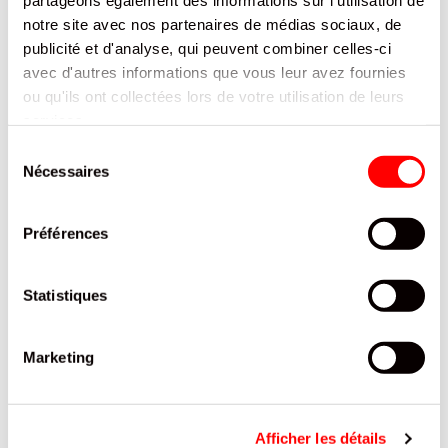
partageons également des informations sur l'utilisation de
notre site avec nos partenaires de médias sociaux, de
publicité et d'analyse, qui peuvent combiner celles-ci
avec d'autres informations que vous leur avez fournies
ou qu'ils ont collectées lors de votre utilisation de leurs
services.
PETIT OURSON CHOCOLAT LAIT GUIMAUVE CEMOI VRAC X48
BOITE 720G
Sélection
CEMOI
Nécessaires
du
REF.8105232
consentement
SE CONNECTER
Préférences
Statistiques
Marketing
Afficher les détails