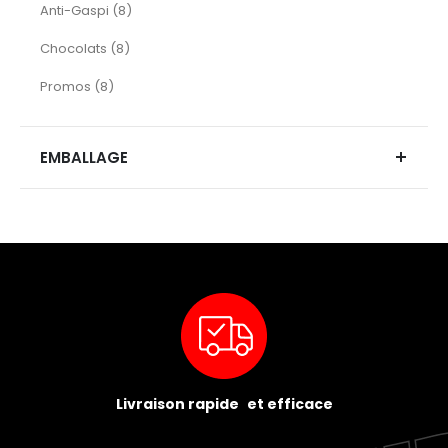
articles
Anti-Gaspi
8
articles
Chocolats
8
articles
Promos
8
EMBALLAGE
Livraison rapide et efficace