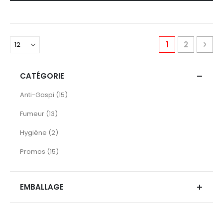
Page
You're current
Page
Pag
Pro
1
2
CATÉGORIE
articles
Anti-Gaspi
15
articles
Fumeur
13
articles
Hygiène
2
articles
Promos
15
EMBALLAGE