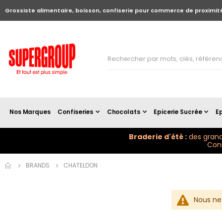
Grossiste alimentaire, boisson, confiserie pour commerce de proximit
Nos Marques
Confiseries
Chocolats
Epicerie Sucrée
Ep
Braderie d'été :
des grand
Conn
BRANDS
CHATELDON
Nous ne