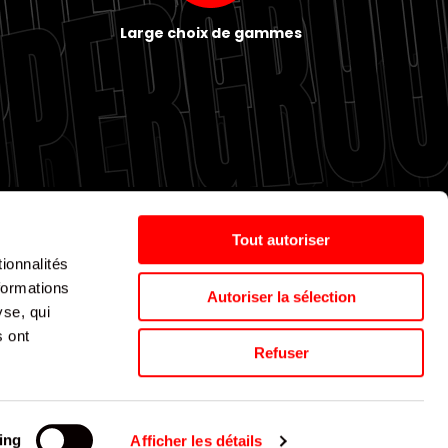
Large choix de gammes
Tout autoriser
ionnalités
Politique de cookies
Nos agences
Espace presse
formations
Autoriser la sélection
yse, qui
s ont
Supergroup © 2024. All Rights Reserved
Refuser
ing
Afficher les détails