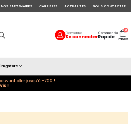
NOS PARTENAIRES
CARRIÈRES
ACTUALITÉS
NOUS CONTACTER
art
0
Bienvenue
Commande
Se connecter
Rapide
Cart
Panier
Drugstore
ouvant aller jusqu'à -70% !
is !