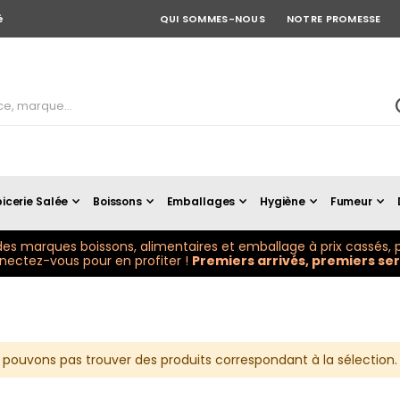
é
QUI SOMMES-NOUS
NOTRE PROMESSE
icerie Salée
Boissons
Emballages
Hygiène
Fumeur
es marques boissons, alimentaires et emballage à prix cassés, p
ectez-vous pour en profiter !
Premiers arrivés, premiers serv
 pouvons pas trouver des produits correspondant à la sélection.