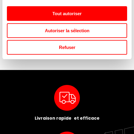
Chocolats
1
article
Epicerie Salée
1
Tout autoriser
articles
Promos
2
Autoriser la sélection
EMBALLAGE
Refuser
Livraison rapide et efficace