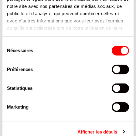
notre site avec nos partenaires de médias sociaux, de
publicité et d'analyse, qui peuvent combiner celles-ci
avec d'autres informations que vous leur avez fournies
ou qu'ils ont collectées lors de votre utilisation de leurs
DAIM X60 460G
services.
DAIM
Sélection
REF.8107403
Nécessaires
du
consentement
SE CONNECTER
Préférences
Statistiques
Marketing
CATÉGORIE
articles
Anti-Gaspi
2
Afficher les détails
article