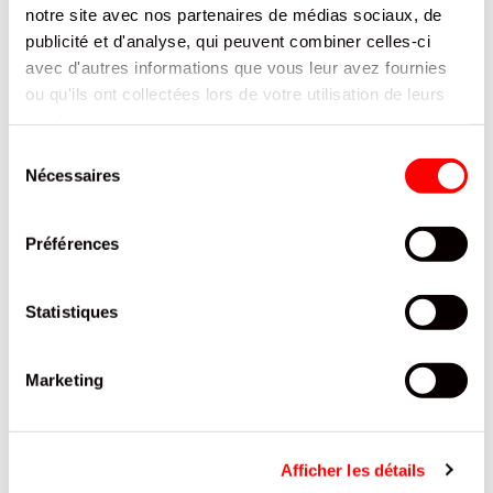
notre site avec nos partenaires de médias sociaux, de
publicité et d'analyse, qui peuvent combiner celles-ci
avec d'autres informations que vous leur avez fournies
ou qu'ils ont collectées lors de votre utilisation de leurs
services.
Sélection
Nécessaires
du
consentement
Préférences
Statistiques
Marketing
TEATIME BISCUITS NOIX DE COCO CHOCOLAT AU LAIT AMANDES
Afficher les détails
SABLÉS SPRITS DELACRE BOITE 500G /10