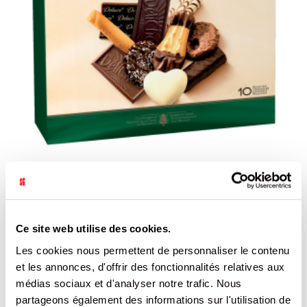
TEATIME BISCUITS NOIX DE COCO CHOCOLAT AU LAIT AMANDES
SABLÉS SPRITS DELACRE BOITE 300G /10
DELACRE
REF.8076639
Ce site web utilise des cookies.
SE CONNECTER
Les cookies nous permettent de personnaliser le contenu
et les annonces, d'offrir des fonctionnalités relatives aux
médias sociaux et d'analyser notre trafic. Nous
partageons également des informations sur l'utilisation de