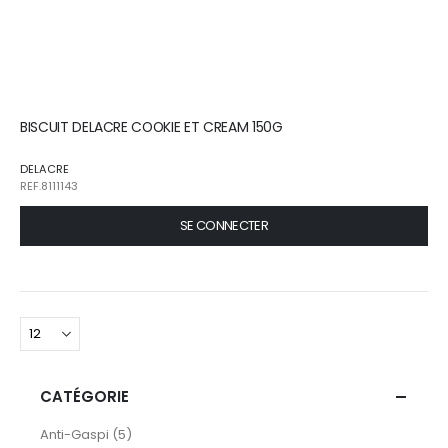
BISCUIT DELACRE COOKIE ET CREAM 150G
DELACRE
REF.8111143
SE CONNECTER
CATÉGORIE
articles
Anti-Gaspi
5