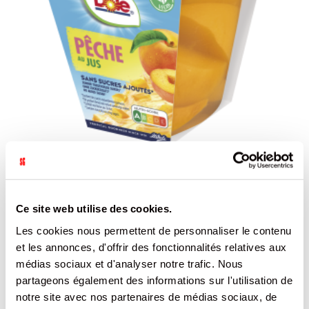
COUPELLE DE PECHES AU JUS DOLE EMBALLAGE INDIVIDUEL 198 G
/ 8
Ce site web utilise des cookies.
DOLE
REF.8106952
Les cookies nous permettent de personnaliser le contenu
et les annonces, d'offrir des fonctionnalités relatives aux
SE CONNECTER
médias sociaux et d'analyser notre trafic. Nous
partageons également des informations sur l'utilisation de
notre site avec nos partenaires de médias sociaux, de