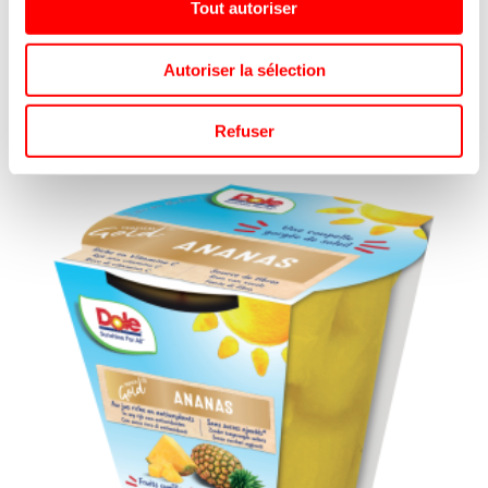
Tout autoriser
DOLE
REF.8106954
Autoriser la sélection
SE CONNECTER
Refuser