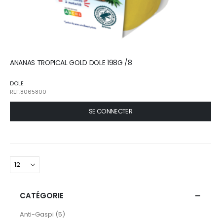
ANANAS TROPICAL GOLD DOLE 198G /8
DOLE
REF.8065800
SE CONNECTER
CATÉGORIE
articles
Anti-Gaspi
5