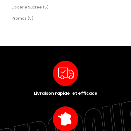
articles
Epicerie Sucrée
5
articles
Promos
5
Livraison rapide et efficace