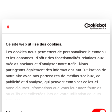
THE PECHE DBZ VEGETA SLIMCAN 33CL/24
DRAGON BALL
REF.8105483
Ce site web utilise des cookies.
SE CONNECTER
Les cookies nous permettent de personnaliser le contenu
et les annonces, d'offrir des fonctionnalités relatives aux
médias sociaux et d'analyser notre trafic. Nous
partageons également des informations sur l'utilisation de
notre site avec nos partenaires de médias sociaux, de
publicité et d'analyse, qui peuvent combiner celles-ci
avec d'autres informations que vous leur avez fournies
ou qu'ils ont collectées lors de votre utilisation de leurs
services.
Sélection