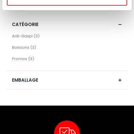
CATÉGORIE
articles
Anti-Gaspi
3
articles
Boissons
3
articles
Promos
3
EMBALLAGE