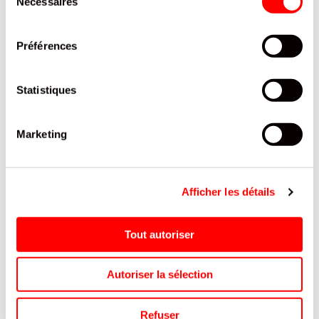
Nécessaires
du
consentement
Préférences
Statistiques
Marketing
THE PECHE DBS VEGETA PET 50CL/12
Afficher les détails
DRAGON BALL
REF.8105044
Tout autoriser
SE CONNECTER
Autoriser la sélection
Refuser