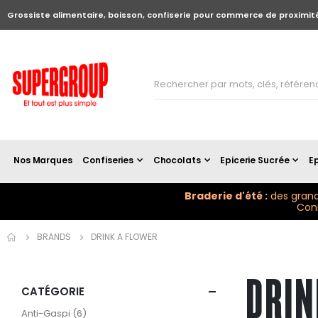
Grossiste alimentaire, boisson, confiserie pour commerce de proximit
Nos Marques
Confiseries
Chocolats
Epicerie Sucrée
Ep
Braderie d'été :
des grand
Conn
BRANDS
DRINK A FLOWER
DRIN
CATÉGORIE
articles
Anti-Gaspi
6