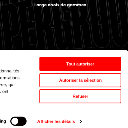
Large choix de gammes
Tout autoriser
ionnalités
Politique de cookies
Nos agences
Espace presse
formations
Autoriser la sélection
yse, qui
s ont
Supergroup © 2024. All Rights Reserved
Refuser
ing
Afficher les détails