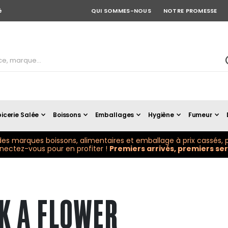
é
QUI SOMMES-NOUS
NOTRE PROMESSE
icerie Salée
Boissons
Emballages
Hygiène
Fumeur
es marques boissons, alimentaires et emballage à prix cassés, p
ectez-vous pour en profiter !
Premiers arrivés, premiers serv
K A FLOWER