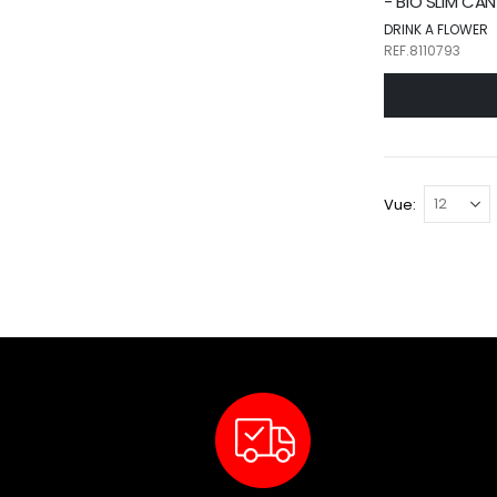
- BIO SLIM CA
DRINK A FLOWER
REF.8110793
Vue