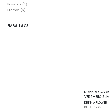
articles
Boissons
6
articles
Promos
6
EMBALLAGE
DRINK A FLOWE
VERT - BIO SL
DRINK A FLOWER
REF.8110795