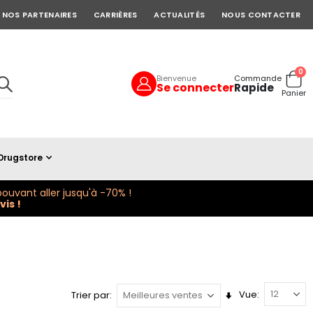
NOS PARTENAIRES
CARRIÈRES
ACTUALITÉS
NOUS CONTACTER
art
0
Bienvenue
Commande
Se connecter
Rapide
Cart
Panier
Drugstore
ouvant aller jusqu'à -70% !
is !
Vue
Trier par
Définir
la