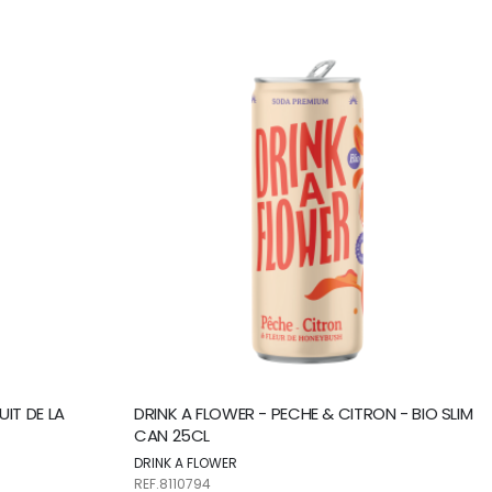
direction
ascendante
UIT DE LA
DRINK A FLOWER - PECHE & CITRON - BIO SLIM
CAN 25CL
DRINK A FLOWER
REF.8110794