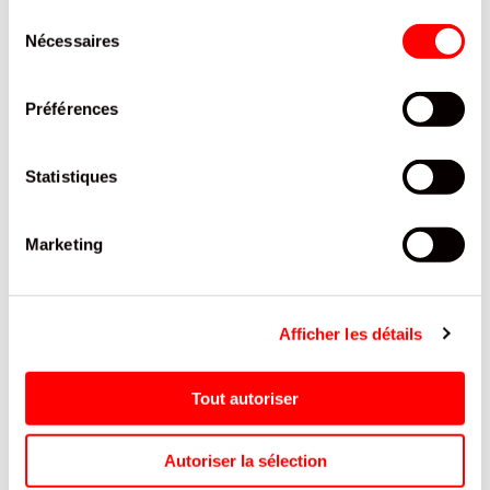
G / 18
Sélection
FIZZY
Nécessaires
du
REF.8105271
consentement
SE CONNECTER
Préférences
Statistiques
Marketing
Afficher les détails
Tout autoriser
Autoriser la sélection