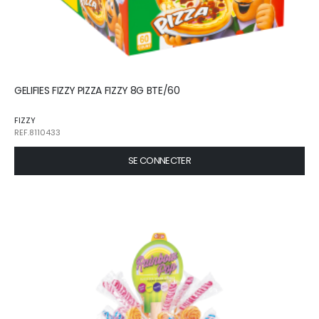
GELIFIES FIZZY PIZZA FIZZY 8G BTE/60
FIZZY
REF.8110433
SE CONNECTER