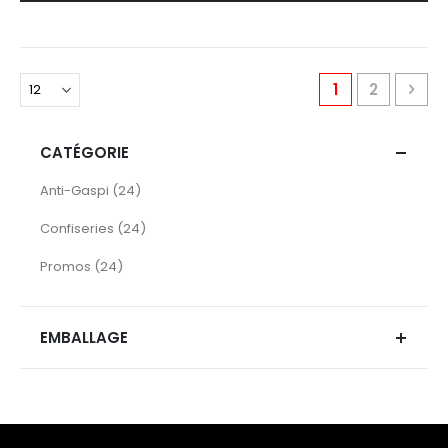
Page
You're current
Page
Pag
Pro
1
2
CATÉGORIE
articles
Anti-Gaspi
24
articles
Confiseries
24
articles
Promos
24
EMBALLAGE