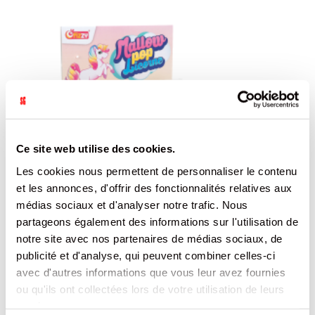
Ce site web utilise des cookies.
Les cookies nous permettent de personnaliser le contenu
et les annonces, d'offrir des fonctionnalités relatives aux
médias sociaux et d'analyser notre trafic. Nous
partageons également des informations sur l'utilisation de
notre site avec nos partenaires de médias sociaux, de
publicité et d'analyse, qui peuvent combiner celles-ci
avec d'autres informations que vous leur avez fournies
ou qu'ils ont collectées lors de votre utilisation de leurs
services.
SUCETTE LICORNE MALLOW POP FIZZY EMBALLAGE INDIVIDUEL 35