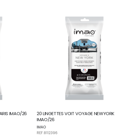
direction
ascendante
ARIS IMAO/26
20 LINGETTES VOIT VOYAGE NEWYORK
IMAO/26
IMAO
REF.8112396