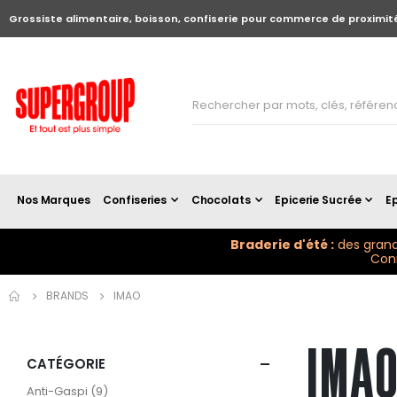
Grossiste alimentaire, boisson, confiserie pour commerce de proximit
Nos Marques
Confiseries
Chocolats
Epicerie Sucrée
Ep
Braderie d'été :
des grand
Conn
BRANDS
IMAO
IMA
CATÉGORIE
articles
Anti-Gaspi
9