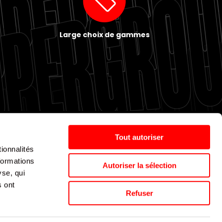
Large choix de gammes
Tout autoriser
ionnalités
Politique de cookies
Nos agences
Espace presse
formations
Autoriser la sélection
yse, qui
s ont
Supergroup © 2024. All Rights Reserved
Refuser