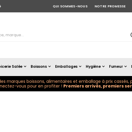
é
QUI SOMMES-NOUS
NOTRE PROMESSE
icerie Salée
Boissons
Emballages
Hygiène
Fumeur
es marques boissons, alimentaires et emballage à prix cassés, p
ectez-vous pour en profiter !
Premiers arrivés, premiers serv
O