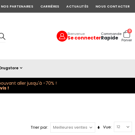
NOS PARTENAIRES
CARRIÈRES
ACTUALITÉS
NOUS CONTACTER
art
0
Bienvenue
Commande
Se connecter
Rapide
Cart
Panier
Drugstore
ouvant aller jusqu'à -70% !
is !
Vue
Trier par
Définir
la