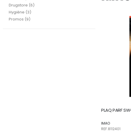
articles
Drugstore
6
articles
Hygiène
3
articles
Promos
9
PLAQ PARF SW
IMAO
REF.8112401