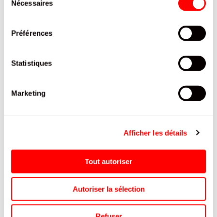
Nécessaires
CADELAC BARQUETTE 80 G / 32
du
consentement
KER CADELAC
REF.8017629
Préférences
SE CONNECTER
Statistiques
Marketing
Afficher les détails
Tout autoriser
Autoriser la sélection
Refuser