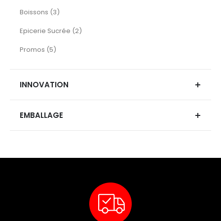
articles
Boissons
3
articles
Epicerie Sucrée
2
articles
Promos
5
INNOVATION
EMBALLAGE