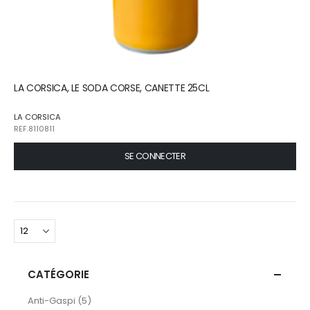
LA CORSICA, LE SODA CORSE, CANETTE 25CL
LA CORSICA
REF.8110811
SE CONNECTER
CATÉGORIE
articles
Anti-Gaspi
5