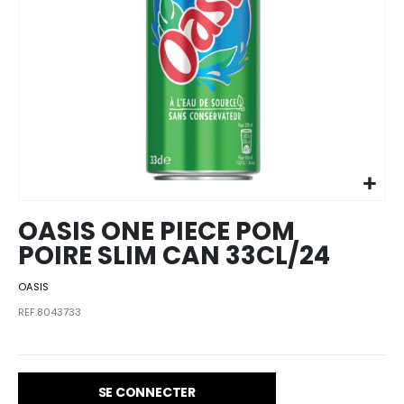
Skip to
the
beginning
of the
images
OASIS ONE PIECE POM
gallery
POIRE SLIM CAN 33CL/24
OASIS
REF.8043733
SE CONNECTER