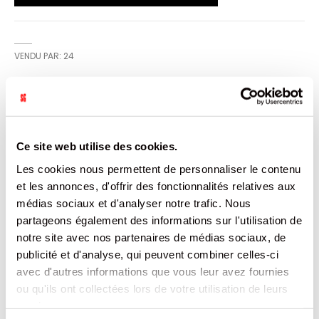
VENDU PAR: 24
INFORMATION
Ce site web utilise des cookies.
Oasis Pomme Poire, la boisson ultra rafraîchissante au
bon goût de pomme et de poire. Une recette unique sans
Les cookies nous permettent de personnaliser le contenu
arôme artificiel, pour un moment de plaisir et de fun en
et les annonces, d'offrir des fonctionnalités relatives aux
famille ou entre amis !
médias sociaux et d'analyser notre trafic. Nous
partageons également des informations sur l'utilisation de
CARACTÉRISTIQUES
notre site avec nos partenaires de médias sociaux, de
publicité et d'analyse, qui peuvent combiner celles-ci
DOCUMENTATION
avec d'autres informations que vous leur avez fournies
ou qu'ils ont collectées lors de votre utilisation de leurs
PRODUITS QUI POURRAIENT VOUS
services.
INTERESSER