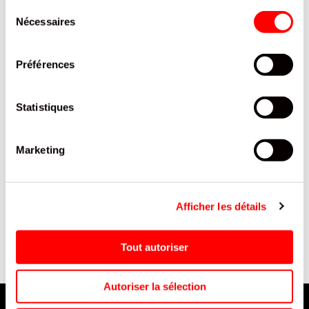
Sélection
Nécessaires
du
consentement
Préférences
Statistiques
Marketing
E
ARTESAN SUCETTE TUTTI
ADAPTATEUR
FRUTTI 40G/36
INTERNATIONAL /5
Afficher les détails
Tout autoriser
Autoriser la sélection