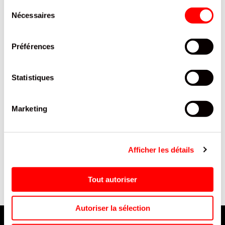
Sélection
Nécessaires
du
consentement
Préférences
Statistiques
Marketing
C. CLIPPER CARROUSEL
BOITE POIGNEE 16 16X18X7
T
BRANDED-DAILY/1
CHARLOTTE/50
Afficher les détails
Tout autoriser
Autoriser la sélection