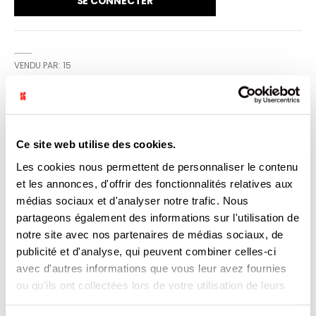
SE CONNECTER
VENDU PAR: 15
INFORMATION
Ce site web utilise des cookies.
Délicieuses olives vertes farcies aux anchois. Idéales pour
Les cookies nous permettent de personnaliser le contenu
accompagner vos apéritifs ou pour enrichir vos salades
et les annonces, d'offrir des fonctionnalités relatives aux
avec une touche méditerranéenne. Produit d'Espagne.
médias sociaux et d'analyser notre trafic. Nous
partageons également des informations sur l'utilisation de
CARACTÉRISTIQUES
notre site avec nos partenaires de médias sociaux, de
publicité et d'analyse, qui peuvent combiner celles-ci
DOCUMENTATION
avec d'autres informations que vous leur avez fournies
ou qu'ils ont collectées lors de votre utilisation de leurs
PRODUITS QUI POURRAIENT VOUS
services.
INTERESSER