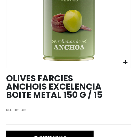
Skip to
the
beginning
of the
images
OLIVES FARCIES
gallery
ANCHOIS EXCELENCIA
BOITE METAL 150 G / 15
REF.8105913