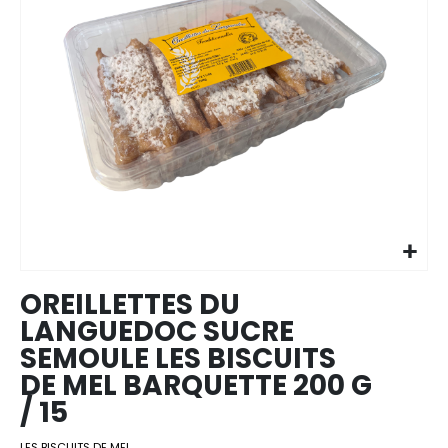
Skip to
the
beginning
of the
images
OREILLETTES DU
gallery
LANGUEDOC SUCRE
SEMOULE LES BISCUITS
DE MEL BARQUETTE 200 G
/ 15
LES BISCUITS DE MEL