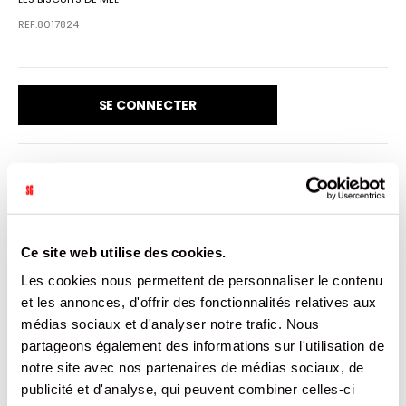
REF.8017824
SE CONNECTER
VENDU PAR: 15
Ce site web utilise des cookies.
INFORMATION
Les cookies nous permettent de personnaliser le contenu
et les annonces, d'offrir des fonctionnalités relatives aux
L'Oreillette su Languedoc est une gourmandise sucrée, au
médias sociaux et d'analyser notre trafic. Nous
parfum citronné et d'une grande légèreté. On l'appelle
aussi, "bugnes plates" ou "Merveilles" selon les régions. Sa
partageons également des informations sur l'utilisation de
texture craquante et sa couleur dorée en font un dessert
notre site avec nos partenaires de médias sociaux, de
apprécié de tous.
publicité et d'analyse, qui peuvent combiner celles-ci