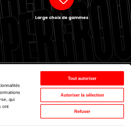
Large choix de gammes
Tout autoriser
ionnalités
Politique de cookies
Nos agences
Espace presse
formations
Autoriser la sélection
yse, qui
s ont
Supergroup © 2024. All Rights Reserved
Refuser