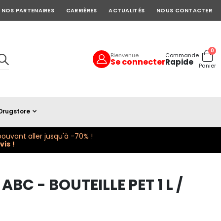
NOS PARTENAIRES
CARRIÈRES
ACTUALITÉS
NOUS CONTACTER
art
0
Bienvenue
Commande
Se connecter
Rapide
Cart
Panier
Drugstore
ouvant aller jusqu'à -70% !
is !
C - BOUTEILLE PET 1 L /