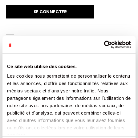
SE CONNECTER
VENDU PAR: 12
INFORMATION
Ce site web utilise des cookies.
Les cookies nous permettent de personnaliser le contenu
et les annonces, d'offrir des fonctionnalités relatives aux
Jus de pomme. Source de vitamine C. Teneur en Fruits :
100%
médias sociaux et d'analyser notre trafic. Nous
partageons également des informations sur l'utilisation de
CARACTÉRISTIQUES
notre site avec nos partenaires de médias sociaux, de
publicité et d'analyse, qui peuvent combiner celles-ci
DOCUMENTATION
avec d'autres informations que vous leur avez fournies
ou qu'ils ont collectées lors de votre utilisation de leurs
services.
PRODUITS QUI POURRAIENT VOUS