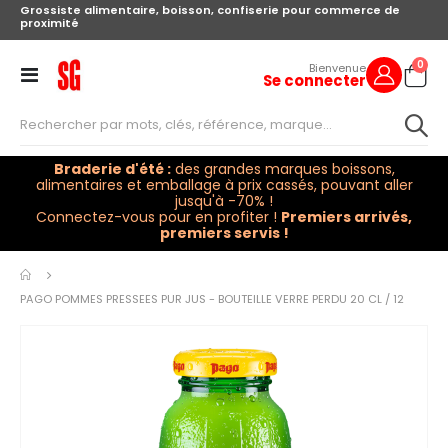
Grossiste alimentaire, boisson, confiserie pour commerce de
proximité
arti
0
Bienvenue
Se connecter
Cart
Toggle
Nav
Braderie d'été :
des grandes marques boissons,
alimentaires et emballage à prix cassés, pouvant aller
jusqu'à -70% !
Connectez-vous pour en profiter !
Premiers arrivés,
premiers servis !
Skip to
the
PAGO POMMES PRESSEES PUR JUS - BOUTEILLE VERRE PERDU 20 CL / 12
end of
the
images
gallery