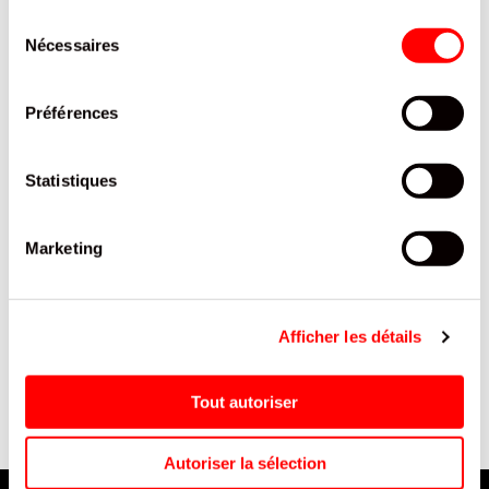
INTERESSER
Sélection
Nécessaires
du
consentement
Préférences
Statistiques
Marketing
 -
CAFE GRAINS CREMOSO
CURLY CACAHUÈTES CURRY
SEGAFREDO POCHE 1KG /6
150 G
Afficher les détails
Tout autoriser
Autoriser la sélection