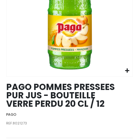
Skip to
the
beginning
of the
images
PAGO POMMES PRESSEES
gallery
PUR JUS - BOUTEILLE
VERRE PERDU 20 CL / 12
PAGO
REF.8021273