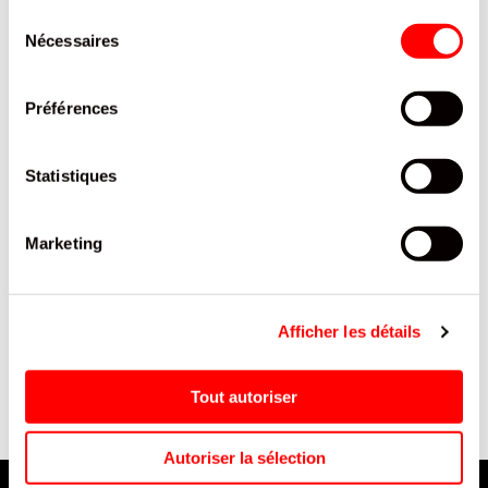
INTERESSER
Sélection
Nécessaires
du
consentement
Préférences
Statistiques
Marketing
BIERE BAVARIA 8.6 CHERRY
BONBON BEST FIZZ LUTTI
4
7.2° CANETTE 50 CL / 12
SACHET 350G/24
P
Afficher les détails
Tout autoriser
Autoriser la sélection