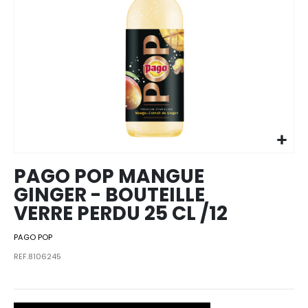
Skip to
the
beginning
of the
images
PAGO POP MANGUE
gallery
GINGER - BOUTEILLE
VERRE PERDU 25 CL /12
PAGO POP
REF.8106245