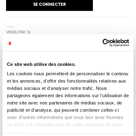
SE CONNECTER
VENDU PAR: 12
INFORMATION
Ce site web utilise des cookies.
Les cookies nous permettent de personnaliser le contenu
Boisson gazeuse au jus de mangue à base de concentré
et extrait de gingembre, aromatisée Teneur en fruits : 9 %
et les annonces, d'offrir des fonctionnalités relatives aux
minimum
médias sociaux et d'analyser notre trafic. Nous
partageons également des informations sur l'utilisation de
CARACTÉRISTIQUES
notre site avec nos partenaires de médias sociaux, de
publicité et d'analyse, qui peuvent combiner celles-ci
DOCUMENTATION
avec d'autres informations que vous leur avez fournies
ou qu'ils ont collectées lors de votre utilisation de leurs
services.
PRODUITS QUI POURRAIENT VOUS