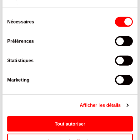
services.
Sélection
PRODUITS QUI POURRAIENT VOUS
Nécessaires
INTERESSER
du
consentement
Préférences
Statistiques
Marketing
SAUCE BARBECUE PAUWELS
SOUR SHOK ELECTROMIX
Afficher les détails
C
260ML/12
Tout autoriser