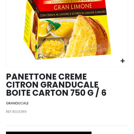
Skip to
the
beginning
of the
images
PANETTONE CREME
gallery
CITRON GRANDUCALE
BOITE CARTON 750 G / 6
GRANDUCALE
REF.8021389