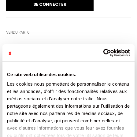
SE CONNECTER
VENDU PAR: 6
INFORMATION
Ce site web utilise des cookies.
Le panettone est une brioche incorporant des raisins
secs, des fruits confits et des zestes d'agrumes. C'est le
Les cookies nous permettent de personnaliser le contenu
gâteau traditionnel des Italiens de la Lombardie et du
Piémont ainsi que des Suisses du Tessin. Sa dégustation
et les annonces, d'offrir des fonctionnalités relatives aux
fait partie des traditions de Noël. Ce modèle conserve le
médias sociaux et d'analyser notre trafic. Nous
moelleux de la brioche en enlevant les fruits remplacés
par un crème au citron exeptionnelle.
partageons également des informations sur l'utilisation de
notre site avec nos partenaires de médias sociaux, de
CARACTÉRISTIQUES
publicité et d'analyse, qui peuvent combiner celles-ci
avec d'autres informations que vous leur avez fournies
DOCUMENTATION
ou qu'ils ont collectées lors de votre utilisation de leurs