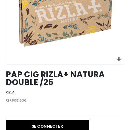
Skip to
the
beginning
of the
images
PAP CIG RIZLA+ NATURA
gallery
DOUBLE /25
RIZLA
REF.8081606
SE CONNECTER