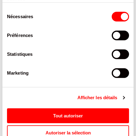
services.
PRODUITS QUI POURRAIENT VOUS
Sélection
INTERESSER
Nécessaires
du
consentement
Préférences
Statistiques
Marketing
E
BIERE BLOND 1664 5,5°
LIPTON FRAMBOISE PET 1.25L
Afficher les détails
BOUTEILLE VERRE PERDU
25CL PACK 24
Tout autoriser
Autoriser la sélection