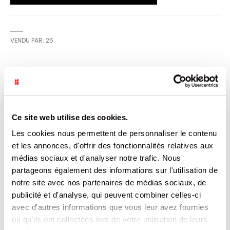
VENDU PAR: 25
CARACTÉRISTIQUES
Plus
54064157
Ce site web utilise des cookies.
d’informations
25
Belgique
Les cookies nous permettent de personnaliser le contenu
Non
et les annonces, d'offrir des fonctionnalités relatives aux
73
médias sociaux et d'analyser notre trafic. Nous
49
partageons également des informations sur l'utilisation de
RIZLA
notre site avec nos partenaires de médias sociaux, de
0.018
publicité et d'analyse, qui peuvent combiner celles-ci
avec d'autres informations que vous leur avez fournies
DOCUMENTATION
ou qu'ils ont collectées lors de votre utilisation de leurs