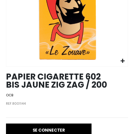
Skip to
the
beginning
of the
images
PAPIER CIGARETTE 602
gallery
BIS JAUNE ZIG ZAG / 200
OCB
REF.8001144
SE CONNECTER