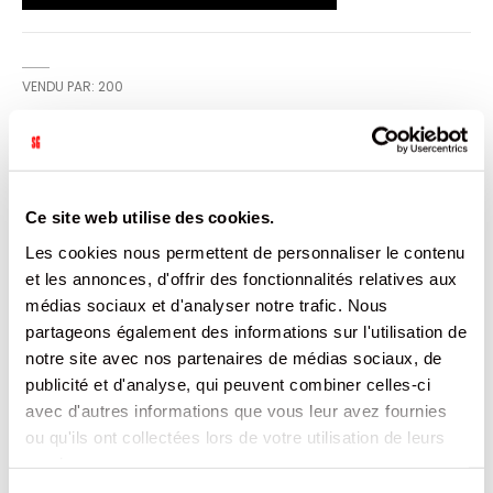
VENDU PAR: 200
INFORMATION
Ce site web utilise des cookies.
Cahier de 100 feuilles. Papier Vergé microperforé. Réduit
Les cookies nous permettent de personnaliser le contenu
les taux de goudron et de nicotine. Gomme naturelle
d'acacia.
et les annonces, d'offrir des fonctionnalités relatives aux
médias sociaux et d'analyser notre trafic. Nous
CARACTÉRISTIQUES
partageons également des informations sur l'utilisation de
notre site avec nos partenaires de médias sociaux, de
DOCUMENTATION
publicité et d'analyse, qui peuvent combiner celles-ci
avec d'autres informations que vous leur avez fournies
ou qu'ils ont collectées lors de votre utilisation de leurs
PRODUITS QUI POURRAIENT VOUS
services.
INTERESSER