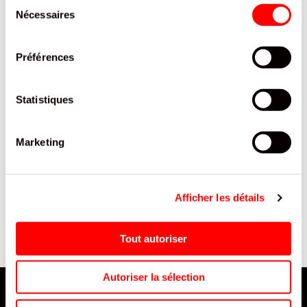
Sélection
Nécessaires
du
consentement
Préférences
Statistiques
Marketing
U
*ECOUTEURS POWER BASS
FOND DE TARTE VANILLE
8
WHITE /5
QUICKBURY ETUI 200 G / 12
Afficher les détails
Tout autoriser
Autoriser la sélection