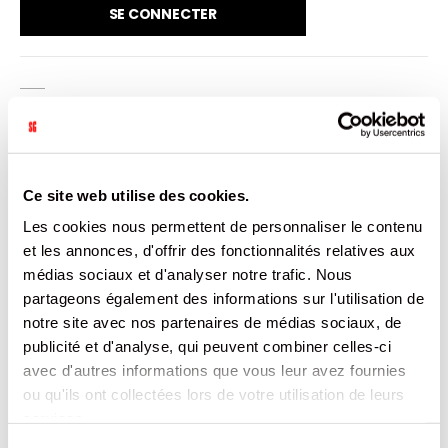
SE CONNECTER
VENDU PAR: 25
INFORMATION
Ce site web utilise des cookies.
Les cookies nous permettent de personnaliser le contenu
Rizla+ Micron Double 100 feuilles
et les annonces, d'offrir des fonctionnalités relatives aux
médias sociaux et d'analyser notre trafic. Nous
CARACTÉRISTIQUES
partageons également des informations sur l'utilisation de
notre site avec nos partenaires de médias sociaux, de
DOCUMENTATION
publicité et d'analyse, qui peuvent combiner celles-ci
avec d'autres informations que vous leur avez fournies
ou qu'ils ont collectées lors de votre utilisation de leurs
PRODUITS QUI POURRAIENT VOUS
services.
INTERESSER