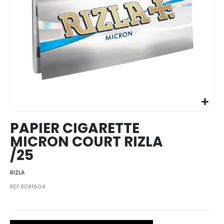
Skip to
the
beginning
of the
images
PAPIER CIGARETTE
gallery
MICRON COURT RIZLA
/25
RIZLA
REF.8081604