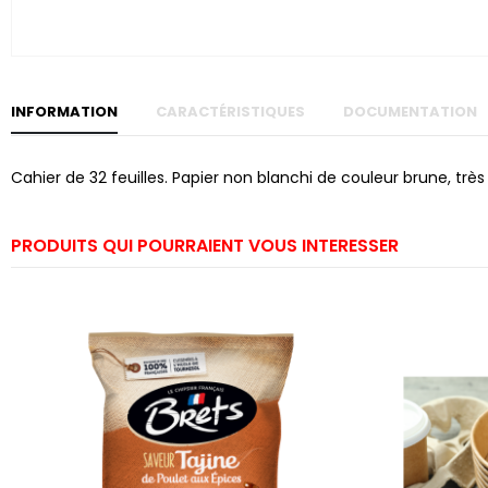
Skip to
the
beginning
of the
images
gallery
INFORMATION
CARACTÉRISTIQUES
DOCUMENTATION
Cahier de 32 feuilles. Papier non blanchi de couleur brune, trè
PRODUITS QUI POURRAIENT VOUS INTERESSER