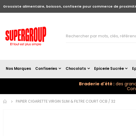
Grossiste alimentaire, boisson, confiserie pour commerce de proximit
Nos Marques
Confiseries
Chocolats
Epicerie Sucrée
Ep
Braderie d'été :
des grand
Conn
Skip to
PAPIER CIGARETTE VIRGIN SLIM & FILTRE COURT OCB / 32
the
end of
the
images
gallery