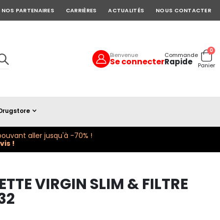
NOS PARTENAIRES
CARRIÈRES
ACTUALITÉS
NOUS CONTACTER
art
0
Bienvenue
Commande
Se connecter
Rapide
Cart
Panier
Drugstore
ouvant aller jusqu'à -70% !
is !
TTE VIRGIN SLIM & FILTRE
32