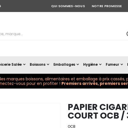
é
QUI SOMMES-NOUS
NOTRE PROMESSE
icerie Salée
Boissons
Emballages
Hygiène
Fumeur
es marques boissons, alimentaires et emballage à prix cassés, p
ectez-vous pour en profiter !
Premiers arrivés, premiers serv
PAPIER CIGARE
COURT OCB / 
OCB