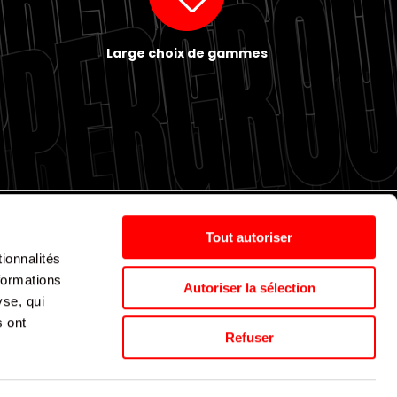
Large choix de gammes
Tout autoriser
ionnalités
Politique de cookies
Nos agences
Espace presse
formations
Autoriser la sélection
yse, qui
s ont
Supergroup © 2024. All Rights Reserved
Refuser