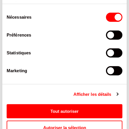
services.
PRODUITS QUI POURRAIENT VOUS
Sélection
INTERESSER
Nécessaires
du
consentement
Préférences
Statistiques
Marketing
Y
BIERE ESTRELLA DAMM 5,4°
BONBONS SUCETTE ROCKS
Afficher les détails
CANETTE 50 CL / 24
PTILO SACHET 52G/12
Tout autoriser
Autoriser la sélection