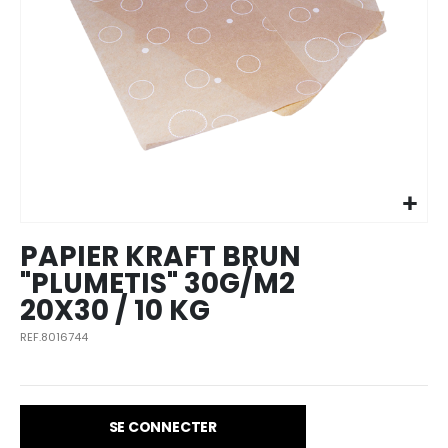
Skip to
the
beginning
of the
images
PAPIER KRAFT BRUN
gallery
"PLUMETIS" 30G/M2
20X30 / 10 KG
REF.8016744
SE CONNECTER