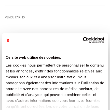
VENDU PAR: 10
CARACTÉRISTIQUES
Plus
3104400709482
d’informations
10
Ce site web utilise des cookies.
PAYS INCONNU
Les cookies nous permettent de personnaliser le contenu
Non
et les annonces, d'offrir des fonctionnalités relatives aux
0
0
médias sociaux et d'analyser notre trafic. Nous
1014
partageons également des informations sur l'utilisation de
1014
notre site avec nos partenaires de médias sociaux, de
1.722
publicité et d'analyse, qui peuvent combiner celles-ci
avec d'autres informations que vous leur avez fournies
DOCUMENTATION
ou qu'ils ont collectées lors de votre utilisation de leurs