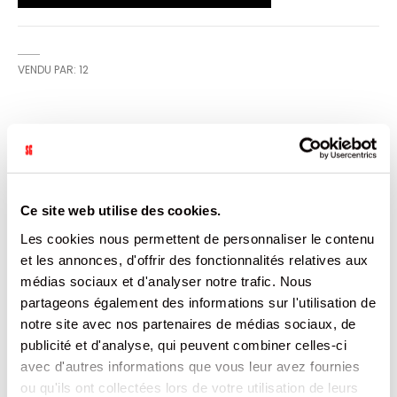
VENDU PAR: 12
INFORMATION
L'incontournable boite du berger et de la bergère où l'on
retrouve le bonbon à l'anis, au goût original et
Ce site web utilise des cookies.
authentique. C'est l'officialisation, le jeune berger
s’engage ; il ose lui demander sa main en lui proposant un
Les cookies nous permettent de personnaliser le contenu
bien bon bonbon : un Anis de Flavigny®. Va-t-elle
et les annonces, d'offrir des fonctionnalités relatives aux
accepter ? Elle le regarde droit dans les yeux : oui, elle a
dit oui ! La toute jeune bergère accepte les Anis de
médias sociaux et d'analyser notre trafic. Nous
Flavigny® !
partageons également des informations sur l'utilisation de
notre site avec nos partenaires de médias sociaux, de
CARACTÉRISTIQUES
publicité et d'analyse, qui peuvent combiner celles-ci
avec d'autres informations que vous leur avez fournies
DOCUMENTATION
ou qu'ils ont collectées lors de votre utilisation de leurs