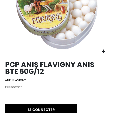
Skip to
the
beginning
of the
images
PCP ANIS FLAVIGNY ANIS
gallery
BTE 50G/12
ANIS FLAVIGNY
REF.8001328
SE CONNECTER